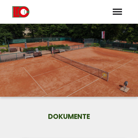
Startseite
Aktuelles
Termine
Mannschaften
Turniere/Meisterschaften
Trainer
DOKUMENTE
Sponsoren
Galerie