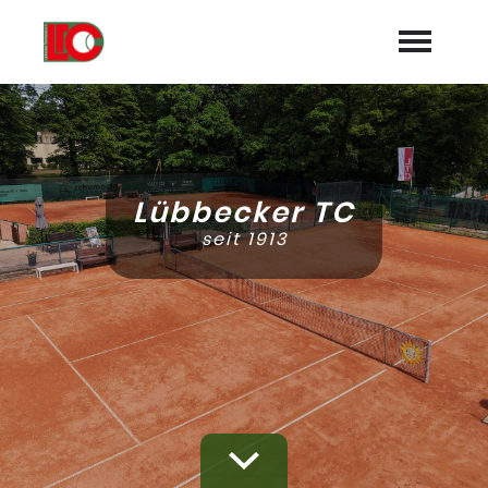
Startseite
Aktuelles
Lübbecker TC
Termine
seit 1913
Mannschaften
Turniere/Meisterschaften
Trainer
Sponsoren
Galerie