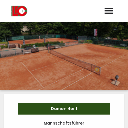
Startseite
Aktuelles
Termine
Mannschaften
Turniere/Meisterschaften
Trainer
Sponsoren
Damen 4er 1
Galerie
Mannschaftsführer